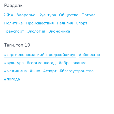
Разделы
ЖКХ
Здоровье
Культура
Общество
Погода
Политика
Происшествия
Религия
Спорт
Транспорт
Экология
Экономика
Теги, топ 10
#сергиевопосадскийгородскойокруг
#общество
#культура
#сергиевпосад
#образование
#медицина
#жкх
#спорт
#благоустройство
#погода