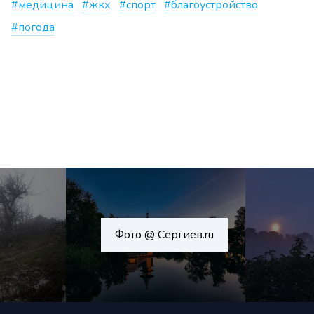
#медицина
#жкх
#спорт
#благоустройство
#погода
Фото @ Сергиев.ru