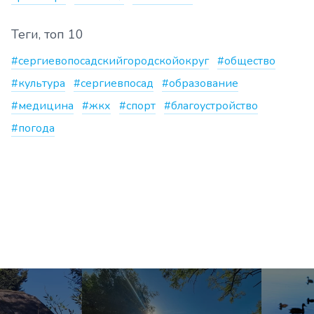
Теги, топ 10
#сергиевопосадскийгородскойокруг
#общество
#культура
#сергиевпосад
#образование
#медицина
#жкх
#спорт
#благоустройство
#погода