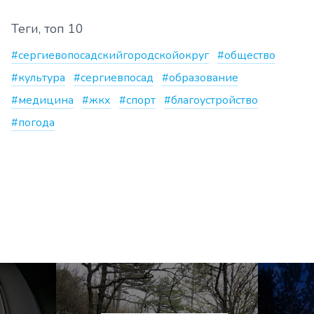
Теги, топ 10
#сергиевопосадскийгородскойокруг
#общество
#культура
#сергиевпосад
#образование
#медицина
#жкх
#спорт
#благоустройство
#погода