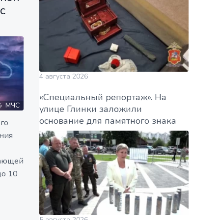
с
4 августа 2026
«Специальный репортаж». На
МЧС
улице Глинки заложили
основание для памятного знака
го
ния
жающей
до 10
5 августа 2026