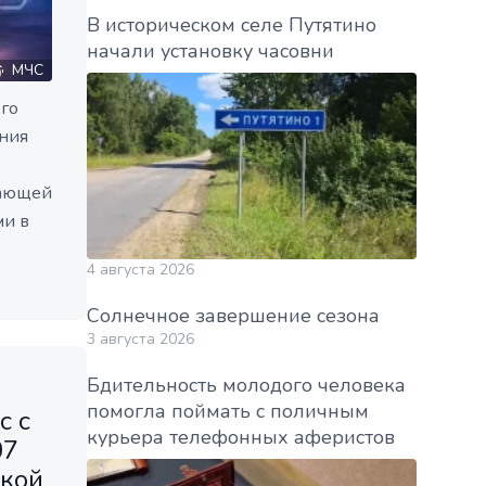
В историческом селе Путятино
начали установку часовни
МЧС
го
ния
жающей
ми в
4 августа 2026
Солнечное завершение сезона
3 августа 2026
Бдительность молодого человека
помогла поймать с поличным
с с
курьера телефонных аферистов
07
ской