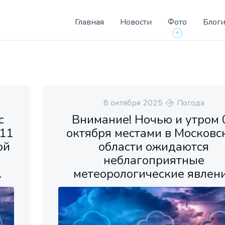
Главная
Новости
Фото
Блог
+
8 октября 2025
Погода
с
Внимание! Ночью и утром 
 11
октября местами в Московс
ой
области ожидаются
неблагоприятные
.
метеорологические явлен