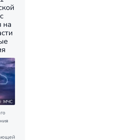
ской
с
 на
асти
ые
ия
МЧС
го
ния
жающей