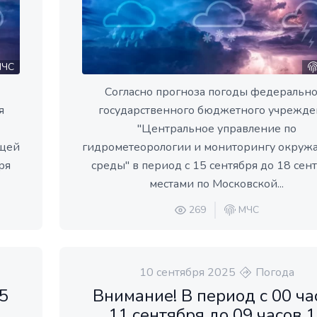
ЧС
Согласно прогноза погоды федерально
я
государственного бюджетного учрежде
"Центральное управление по
ющей
гидрометеорологии и мониторингу окру
ря
среды" в период с 15 сентября до 18 сен
местами по Московской...
269
МЧС
10 сентября 2025
Погода
5
Внимание! В период с 00 ча
11 сентября до 09 часов 1