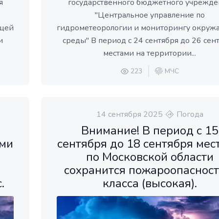
я
государственного бюджетного учрежде
"Центральное управление по
ющей
гидрометеорологии и мониторингу окру
и
среды" В период с 24 сентября до 26 сен
местами на территории...
223
МЧС
14 сентября 2025
Погода
Внимание! В период с 15
ами
сентября до 18 сентября мес
по Московской области
сохранится пожароопасност
.
класса (высокая).