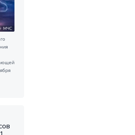
МЧС
го
ния
жающей
тября
сов
1