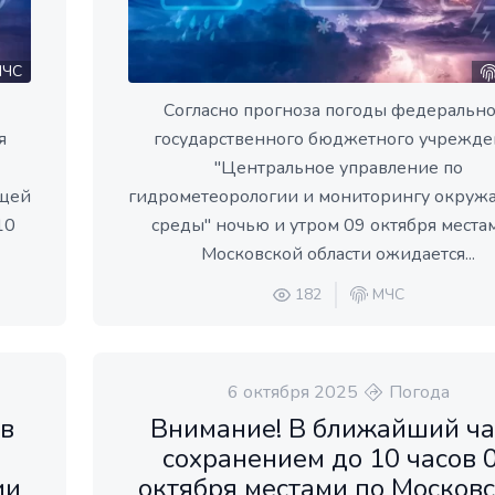
ЧС
Согласно прогноза погоды федерально
я
государственного бюджетного учрежде
"Центральное управление по
ющей
гидрометеорологии и мониторингу окру
10
среды" ночью и утром 09 октября места
Московской области ожидается...
182
МЧС
6 октября 2025
Погода
ов
Внимание! В ближайший ча
сохранением до 10 часов 
ии
октября местами по Москов