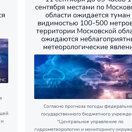
сентября местами по Москов
ся
области ожидается туман 
видимостью 100-500 метров
территории Московской обл
ожидаются неблагоприятн
метеорологические явлен
ЧС
я
Согласно прогноза погоды федерально
ющей
государственного бюджетного учрежде
 и
"Центральное управление по
гидрометеорологии и мониторингу окру