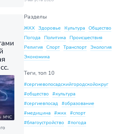
Разделы
ЖКХ
Здоровье
Культура
Общество
Погода
Политика
Происшествия
тами
Религия
Спорт
Транспорт
Экология
й
Экономика
ая
сс.
Теги, топ 10
#сергиевопосадскийгородскойокруг
#общество
#культура
#сергиевпосад
#образование
#медицина
#жкх
#спорт
МЧС
#благоустройство
#погода
го