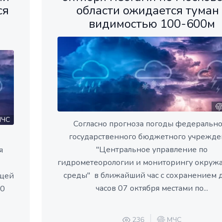
ся
области ожидается туман 
видимостью 100-600м
ЧС
Согласно прогноза погоды федерально
государственного бюджетного учрежде
"Центральное управление по
я
гидрометеорологии и мониторингу окру
среды" в ближайший час с сохранением 
ющей
часов 07 октября местами по...
10
236
МЧС