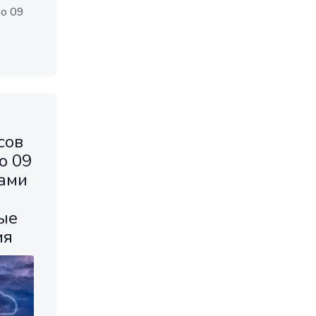
до 09
сов
о 09
тами
ые
ия