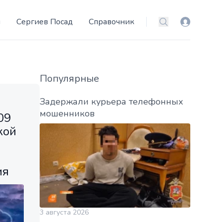
и
Сергиев Посад
Справочник
Вход
Поиск
Популярные
Задержали курьера телефонных
мошенников
09
кой
ия
3 августа 2026