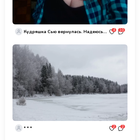
4
10
Кудряшка Сью вернулась. Надеюсь хоть кто-то помнит такую
2
2
* * *