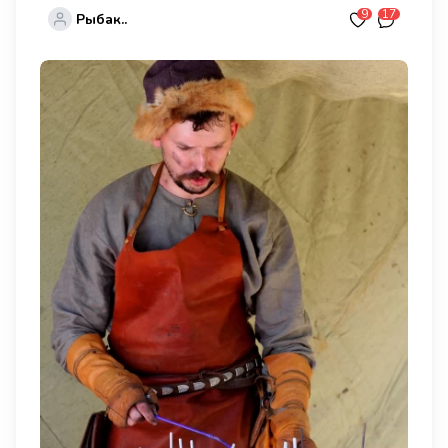
9
17
Рыбак..